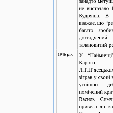
занадто метуш
не вистачало 
Кудряша. В 
вважає, що “р
багато зроб
досвідчени
талановитий р
1946 рік
У “Наймичці
Карого, 
Л.Т.П’ясецьк
зіграв у своїй
успішно д
помічений кри
Василь Симчи
привела до ко