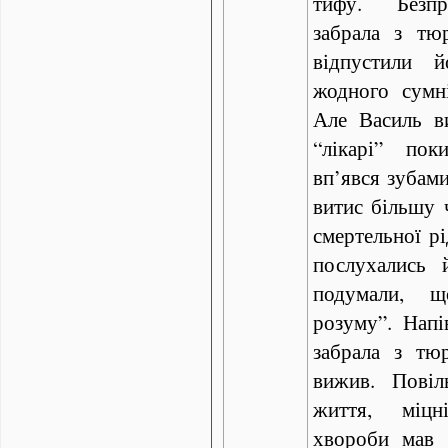
тифу. Безпр
забрала з тю
відпустили 
жодного сумн
Але Василь в
“лікарі” пок
вп’явся зубами
витис більшу 
смертельної рі
послухались 
подумали, 
розуму”. Напі
забрала з тю
вижив. Повіл
життя, міцн
хвороби мав 