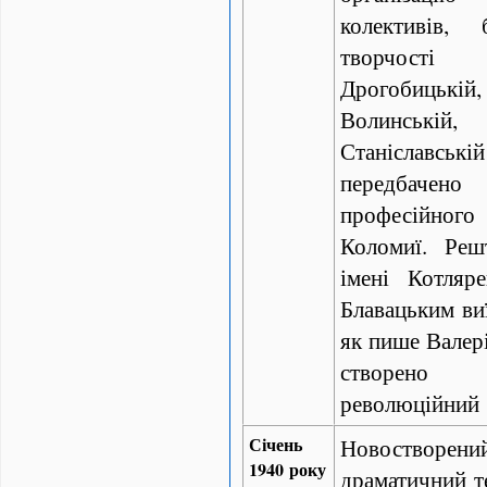
колективів, 
творчості
Дрогобицькій
Волинській
Станіславськ
передбач
професійног
Коломиї. Реш
імені Котляр
Блавацьким виї
як пише Валері
створено
революційний
Січень
Новостворен
1940 року
драматичний те