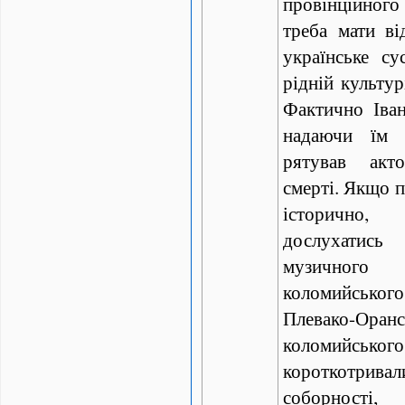
провінційног
треба мати ві
українське су
рідній культур
Фактично Іван
надаючи їм 
рятував акт
смерті. Якщо п
історично
дослухатис
музичног
коломийськ
Плевако-Оранс
коломийськ
короткотр
соборності,