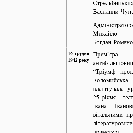
Стрельбиць
Василини Чуп
Адміністрат
Михайл
Богдан Романо
16 грудня
Прем’єр
1942 року
антибільшо
“Тріумф прок
Коломийськ
влаштувала ур
25-річчя теат
Івана Івано
вітальними п
літературозна
драматург, 