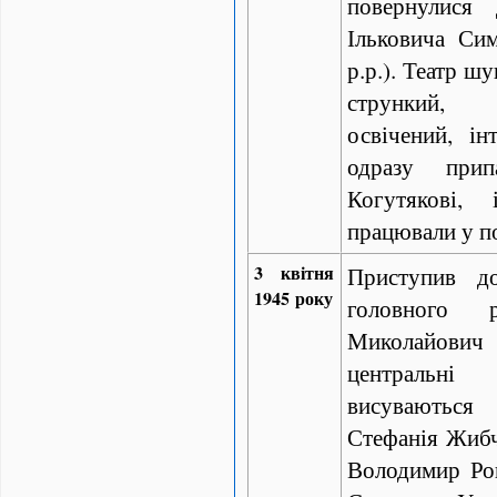
повернулися
Ільковича Си
р.р.). Театр шу
стрункий,
освічений, ін
одразу при
Когутякові,
працювали у по
3 квітня
Приступив до
1945 року
головного 
Миколайов
центральн
висуваються 
Стефанія Жибч
Володимир Ро