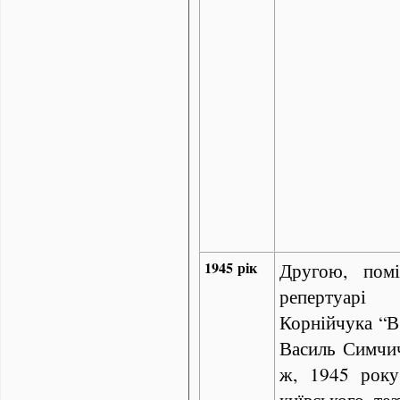
1945 рік
Другою, пом
репертуарі
Корнійчука “В 
Василь Симчич
ж, 1945 року
київського теа