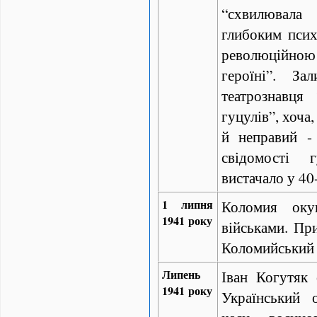
“схвилювал
глибоким псих
революційною
героїні”. За
театрознавця 
гуцулів”, хоча,
й неправий - 
свідомості 
вистачало у 40
1 липня
Коломия оку
1941 року
військами. Пр
Коломийський 
Липень
Іван Когутяк
1941 року
Український 