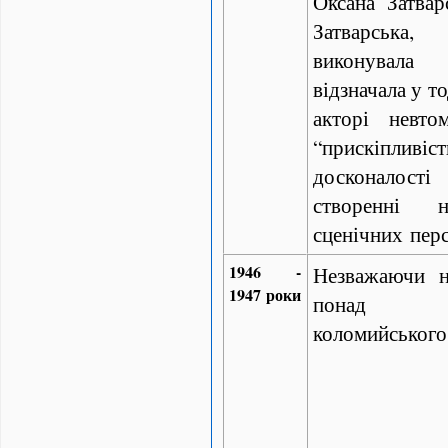
Оксана Затвар
Затварська
виконувала
відзначала у 
акторі невто
“прискіпли
досконалості
створенні н
сценічних пер
1946 -
Незважаючи н
1947 роки
понад 
коломийського