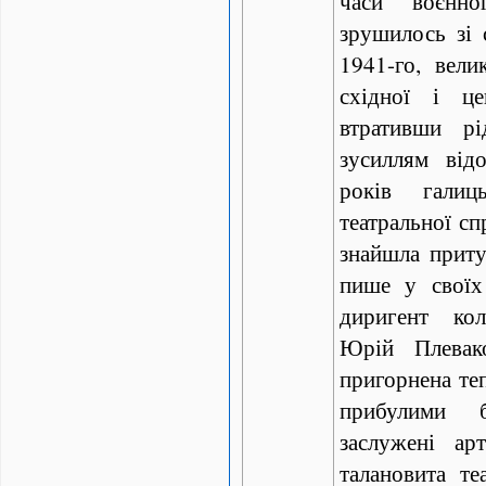
часи воєнно
зрушилось зі 
1941-го, вели
східної і це
втративши рі
зусиллям від
років галиць
театральної сп
знайшла приту
пише у своїх
диригент кол
Юрій Плевако
пригорнена те
прибулими 
заслужені ар
талановита те