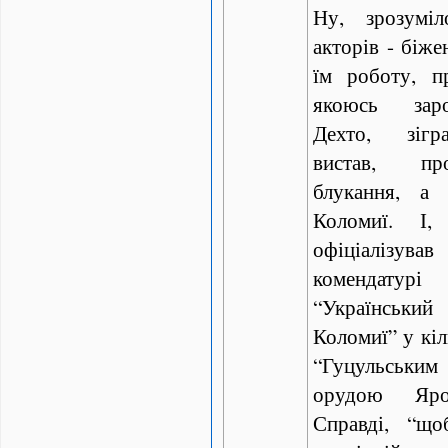
Ну, зрозуміл
акторів - біже
їм роботу, пр
якоюсь заро
Дехто, зігр
вистав, пр
блукання, а
Коломиї. І,
офіціалізу
комендатур
“Український
Коломиї” у кіл
“Гуцульськ
орудою Ярос
Справді, “що