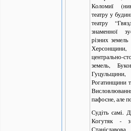
Коломиї (ни
театру у будин
театру “Гвяз
знаменної зу
різних земель 
Херсонщини,
центрально-с
земель, Буко
Гуцульщи
Рогатинщини та
Висловлюва
пафосне, але по
Судіть самі. Д
Когутяк - з
Станіславова