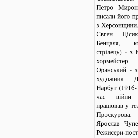
Петро Мирон
писали його пр
з Херсонщини.
Євген Ціси
Бенцаля, к
стрілець) - з 
хормейстер
Оранський - з
художник Да
Нарбут (1916-1
час війни 
працював у теа
Проскурова
Ярослав Чупе
Режисери-пос