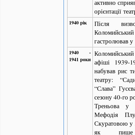
активно сприяв
орієнтації теат
1940 рік
Після визво
Коломийський т
гастролював у
1940 -
Коломийськи
1941 роки
афіші 1939-1
набував рис т
театру: “Сад
“Слава” Гусєв
сезону 40-го р
Треньова у 
Мефодія Плу
Скуратовою у з
як пише т