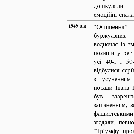
дошкуляли
емоційні спал
1949 рік
“
Очищення
буржуазних
водночас із з
позицій у рег
усі 40-і і 50
відбулися серй
з усуненням 
посади Івана 
був заарешт
запізненням, з
фашистськи
згадали, певн
“Тріумфу прок