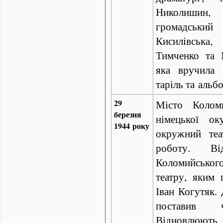
Николишин,
громадськ
Кисилівська
Тимченко та 
яка вручила 
таріль та аль
29
Місто Колом
березня
німецької оку
1944 року
окружний те
роботу. Ві
Коломийсько
театру, яким 
Іван Когутяк. 
поставив ч
Відновлюють