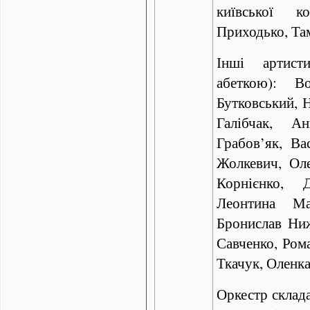
київської ко
Приходько, Та
Інші артист
абеткою): В
Бутковський, Н
Галібчак, А
Грабов’як, Ва
Жолкевич, Оле
Корнієнко, 
Леонтина Ма
Бронислав Ниж
Савченко, Ром
Ткачук, Оленк
Оркестр склада