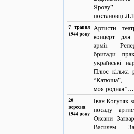
Ярову”
постановці Л.Т
7 травня
Артисти теа
1944 року
концерт для 
армії. Репе
бригади пра
українські нар
Плюс кілька р
“Катюша”, 
моя родная”…
20
Іван Когутяк з
вересня
посаду артис
1944 року
Оксани Затвар
Василем За