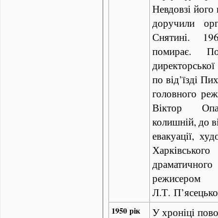
Невдовзі його 
доручили орг
Снятині. 19
помирає. П
директорської
по від’їзді Пи
головного реж
Віктор Опа
колишній, до ві
евакуації, худ
Харківсько
драматичного
режисером 
Л.Т. П’ясецько
1950 рік
У хроніці пово