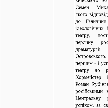
Семен Михай
якого відповід
до Галичини
ідеологічних 
театру, пос
перлину рос
драматур
Островського.
першим - і ус
театру до ро
Хормейстер 
Роман Рубінг
російськими 
Центральну 
успіхом, за с