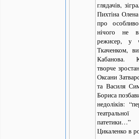
глядачів, зіг
Пихтіна Олена
про особливо
нічого не в
режисер, у 
Ткаченком, в
Кабанова. К
творче зроста
Оксани Затварс
та Василя Сим
Бориса позбав
недоліків: “пе
театральн
патетики…
Цикаленко в ро