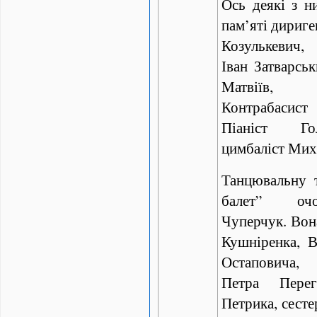
Ось деякі з н
пам’яті дириге
Козулькевич
Іван Затварсь
Матвіїв,
Контрабасис
Піаніст Го
цимбаліст Мих
Танцювальну 
балет” оч
Чуперчук. Вона
Кушніренка, 
Остаповича,
Петра Перег
Петрика, сесте