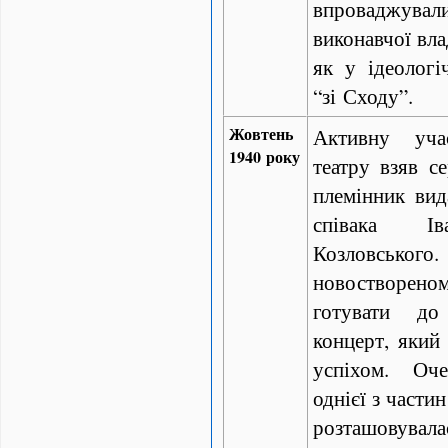
впроваджув
виконавчої вла
як у ідеологі
“зі Сходу”.
Жовтень
Активну уча
1940 року
театру взяв с
племінник вид
співака Ів
Козловськог
новостворе
готувати до
концерт, який
успіхом. Оче
однієї з части
розташовува