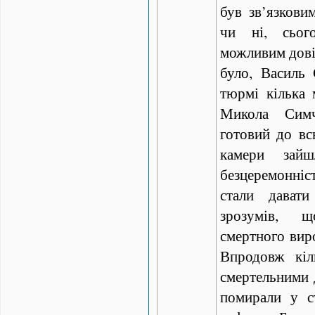
був зв’язкови
чи ні, сьог
можливим довід
було, Василь
тюрмі кілька 
Микола Симч
готовий до вс
камери зайш
безцеремонні
стали дават
зрозумів, 
смертного виро
Впродовж кіл
смертельними д
помирали у с