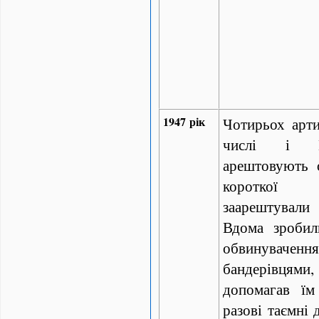
1947 рік
Чотирьох арти
числі і В
арештовують 
короткої
заарештували
Вдома зробил
обвинувачен
бандерівцями, 
допомагав їм
разові таємні 