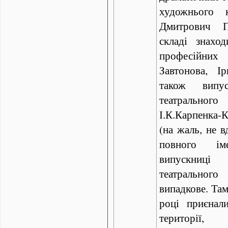
художнього 
Дмитрович 
складі знахо
професійних
Завтонова, І
також випус
театральног
І.К.Карпенка
(на жаль, не в
повного ім
випускни
театрального
випадкове. Там
році приєнали
територ