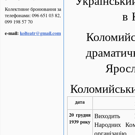
Українськи
Колективне бронювання за
в 
телефонами: 096 651 03 82,
099 198 57 70
Коломийс
e-mail:
kolteatr@gmail.com
драматичн
Яросл
Коломийськи
дата
20 грудня
Виходить 
1939 року
Народних Ко
організацію 