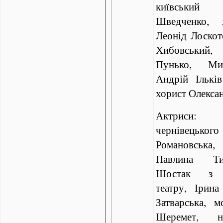
київський 
Шведченко, 
Леонід Лоскот
Хибовський, 
Пунько, Мир
Андрій Ількі
хорист Олекс
Актриси:
чернівецько
Романовська,
Павлина Ти
Шостак з ка
театру, Ірина
Затварська, 
Шеремет, не