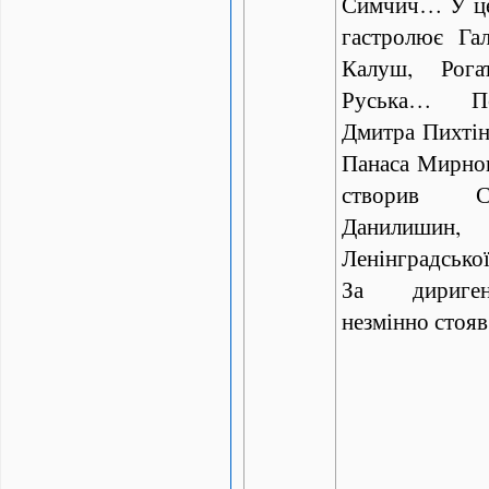
Симчич… У цей
гастролює Га
Калуш, Рога
Руська… П
Дмитра Пихтін
Панаса Мирного
створив С
Данилиши
Ленінградської
За дириген
незмінно стояв